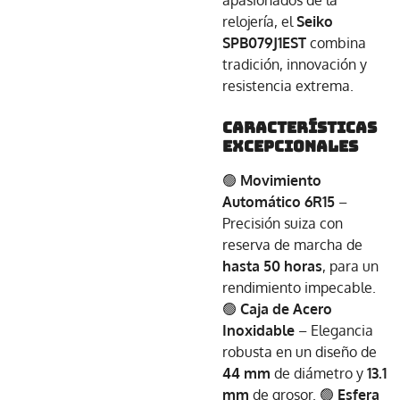
apasionados de la
relojería, el
Seiko
SPB079J1EST
combina
tradición, innovación y
resistencia extrema.
Características
Excepcionales
🟢
Movimiento
Automático 6R15
–
Precisión suiza con
reserva de marcha de
hasta 50 horas
, para un
rendimiento impecable.
🟢
Caja de Acero
Inoxidable
– Elegancia
robusta en un diseño de
44 mm
de diámetro y
13.1
mm
de grosor. 🟢
Esfera