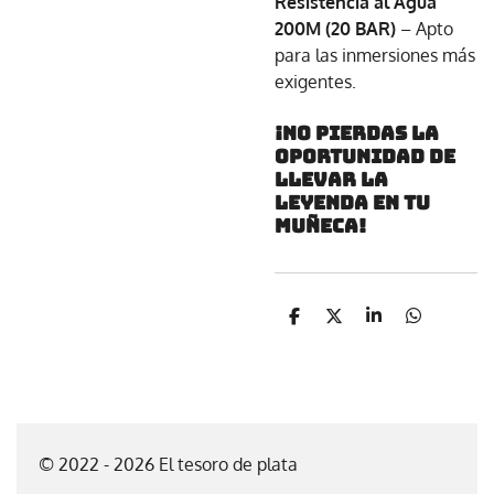
Resistencia al Agua
200M (20 BAR)
– Apto
para las inmersiones más
exigentes.
¡No pierdas la
oportunidad de
llevar la
leyenda en tu
muñeca!
C
C
C
C
o
o
o
o
m
m
m
m
p
p
p
p
a
a
a
a
r
r
r
r
t
t
t
t
i
i
i
i
© 2022 - 2026 El tesoro de plata
r
r
r
r