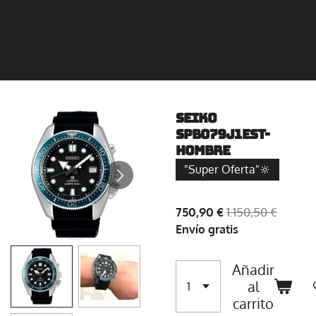
Seiko
SPB079J1EST-
Hombre
"Super Oferta"🔆
750,90 €
1.150,50 €
Envío gratis
Añadir
al
carrito