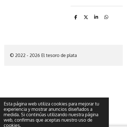
C
C
C
C
o
o
o
o
m
m
m
m
p
p
p
p
a
a
a
a
r
r
r
r
t
t
t
t
i
i
i
i
© 2022 - 2026 El tesoro de plata
r
r
r
r
Esta página web utiliza cookies para mejorar tu
experiencia y mostrar anuncios diseñados a
medida. Si continúas utilizando nuestra página
web, confirmas que aceptas nuestro uso de
cookies.