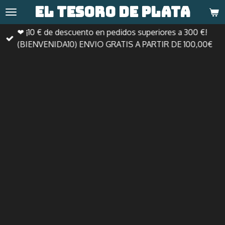
El tesoro de
plata
Ir
al
❤ ¡10 € de descuento en pedidos superiores a 300 €!
contenido
(BIENVENIDA10) ENVIO GRATIS A PARTIR DE 100,00€
principal