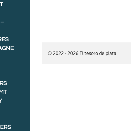
T
 –
RES
AGNE
© 2022 - 2026 El tesoro de plata
ORS
MT
Y
GERS