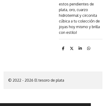
estos pendientes de
plata, oro, cuarzo
hidrotermal y circonita
cúbica a tu colección de
joyas hoy mismo y brilla
con estilo!
C
C
C
C
o
o
o
o
m
m
m
m
p
p
p
p
a
a
a
a
r
r
r
r
t
t
t
t
i
i
i
i
© 2022 - 2026 El tesoro de plata
r
r
r
r