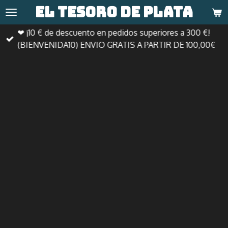
El tesoro de
plata
Ir
al
❤ ¡10 € de descuento en pedidos superiores a 300 €!
contenido
(BIENVENIDA10) ENVIO GRATIS A PARTIR DE 100,00€
principal