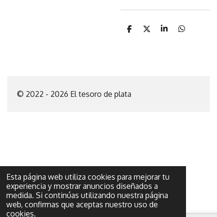
C
C
C
C
o
o
o
o
m
m
m
m
p
p
p
p
a
a
a
a
r
r
r
r
t
t
t
t
i
i
i
i
© 2022 - 2026 El tesoro de plata
r
r
r
r
Esta página web utiliza cookies para mejorar tu
experiencia y mostrar anuncios diseñados a
medida. Si continúas utilizando nuestra página
web, confirmas que aceptas nuestro uso de
cookies.