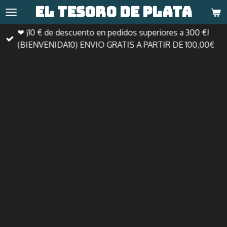
El tesoro de
plata
Ir
al
❤ ¡10 € de descuento en pedidos superiores a 300 €!
contenido
(BIENVENIDA10) ENVIO GRATIS A PARTIR DE 100,00€
principal