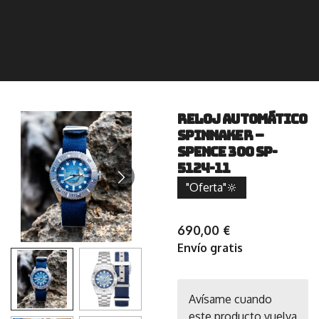
Reloj automático
Spinnaker –
SPENCE 300 SP-
5124-11
"Oferta"🔆
690,00 €
Envío gratis
Avísame cuando
este producto vuelva