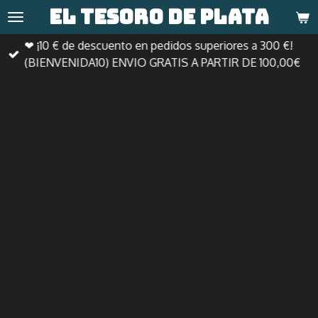
El tesoro de
plata
Ir
al
❤ ¡10 € de descuento en pedidos superiores a 300 €!
contenido
(BIENVENIDA10) ENVIO GRATIS A PARTIR DE 100,00€
principal