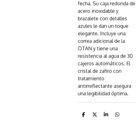
fecha. Su caja redonda de
acero inoxidable y
brazalete con detalles
azules le dan un toque
elegante. Incluye una
correa adicional de la
OTAN y tiene una
resistencia al agua de 30
cajeros automáticos. El
cristal de zafiro con
tratamiento
antirreflectante asegura
una legibilidad óptima.
C
C
C
C
o
o
o
o
m
m
m
m
p
p
p
p
a
a
a
a