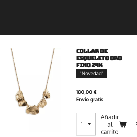
Collar de
esqueleto Oro
Fino 24K
"Novedad"
180,00 €
Envío gratis
Añadir
al
carrito