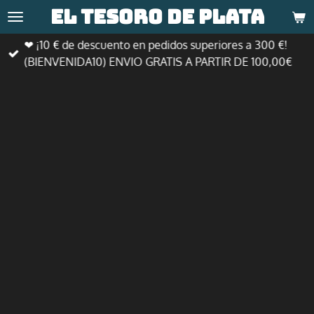
El tesoro de
plata
Ir
al
❤ ¡10 € de descuento en pedidos superiores a 300 €!
contenido
(BIENVENIDA10) ENVIO GRATIS A PARTIR DE 100,00€
principal