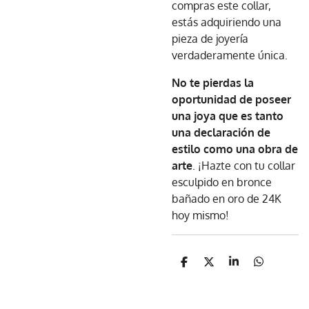
compras este collar,
estás adquiriendo una
pieza de joyería
verdaderamente única.
No te pierdas la
oportunidad de poseer
una joya que es tanto
una declaración de
estilo como una obra de
arte
. ¡Hazte con tu collar
esculpido en bronce
bañado en oro de 24K
hoy mismo!
C
C
C
C
o
o
o
o
m
m
m
m
p
p
p
p