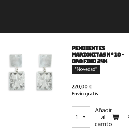
Pendientes
marionitas n ° 10 -
Oro Fino 24K
"Novedad"
220,00 €
Envío gratis
Añadir
al
carrito