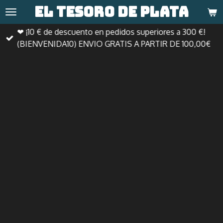
El tesoro de
plata
Ir
al
❤ ¡10 € de descuento en pedidos superiores a 300 €!
contenido
(BIENVENIDA10) ENVIO GRATIS A PARTIR DE 100,00€
principal