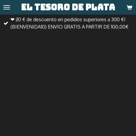
El tesoro de
plata
Ir
al
❤ ¡10 € de descuento en pedidos superiores a 300 €!
contenido
(BIENVENIDA10) ENVIO GRATIS A PARTIR DE 100,00€
principal