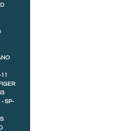
ND
A
G
ANO
-11
FIGER
03
- SP-
S
O