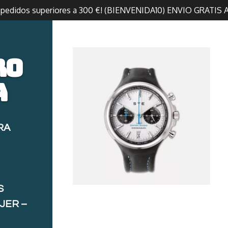
n pedidos superiores a 300 €! (BIENVENIDA10) ENVIO GRATIS 
ro
a
RA
S
JER –