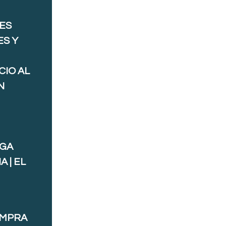
ES
ES Y
CIO AL
N
AGA
 | EL
OMPRA