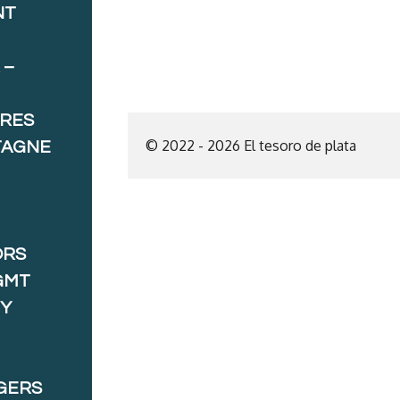
NT
 –
ORES
© 2022 - 2026 El tesoro de plata
TAGNE
ORS
GMT
 Y
GERS