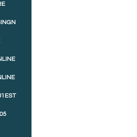
RE
SINGN
E
NLINE
NLINE
J1EST
05