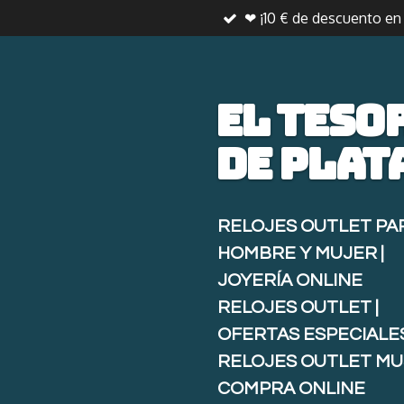
❤ ¡10 € de descuento e
Ir
al
contenido
principal
El teso
de
plat
RELOJES OUTLET PA
HOMBRE Y MUJER |
JOYERÍA ONLINE
RELOJES OUTLET |
OFERTAS ESPECIALE
RELOJES OUTLET MU
COMPRA ONLINE