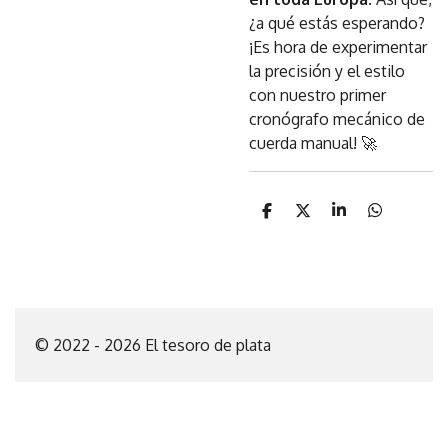
¿a qué estás esperando?
¡Es hora de experimentar
la precisión y el estilo
con nuestro primer
cronógrafo mecánico de
cuerda manual! 🚀
C
C
C
C
o
o
o
o
m
m
m
m
p
p
p
p
a
a
a
a
r
r
r
r
t
t
t
t
i
i
i
i
© 2022 - 2026 El tesoro de plata
r
r
r
r