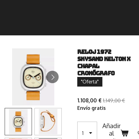
Reloj 1972
Skysand Kelton x
Chapal
Cronógrafo
"Oferta"
1.108,00 €
1.149,00 €
Envío gratis
Añadir
al