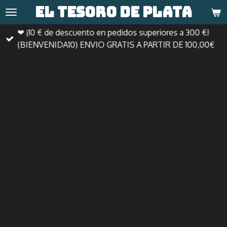
El tesoro de
plata
Ir
al
❤ ¡10 € de descuento en pedidos superiores a 300 €!
contenido
(BIENVENIDA10) ENVIO GRATIS A PARTIR DE 100,00€
principal