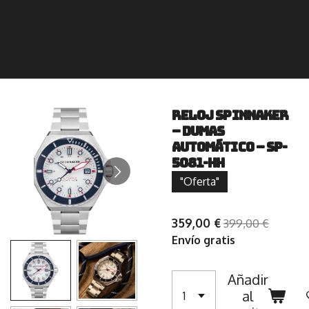
Reloj Spinnaker
– DUMAS
AUTOMÁTICO – SP-
5081-HH
"Oferta"
359,00 €
399,00 €
Envío gratis
Añadir
al