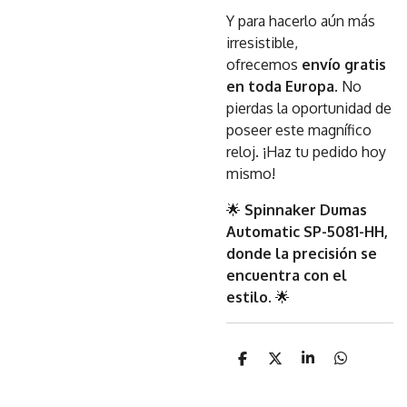
Y para hacerlo aún más
irresistible,
ofrecemos
envío gratis
en toda Europa
. No
pierdas la oportunidad de
poseer este magnífico
reloj. ¡Haz tu pedido hoy
mismo!
🌟
Spinnaker Dumas
Automatic SP-5081-HH,
donde la precisión se
encuentra con el
estilo.
🌟
C
C
C
C
o
o
o
o
m
m
m
m