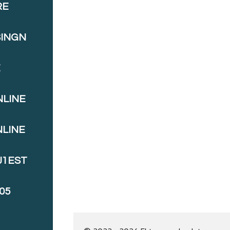
RE
SINGN
E
NLINE
NLINE
J1EST
05