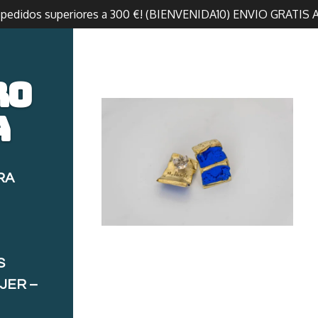
n pedidos superiores a 300 €! (BIENVENIDA10) ENVIO GRATIS 
ro
a
RA
S
JER –