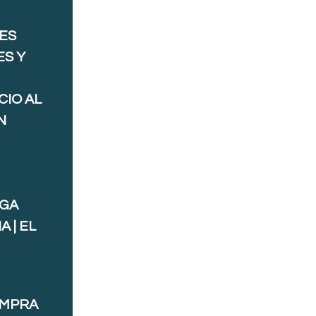
ES
ES Y
CIO AL
N
AGA
 | EL
OMPRA