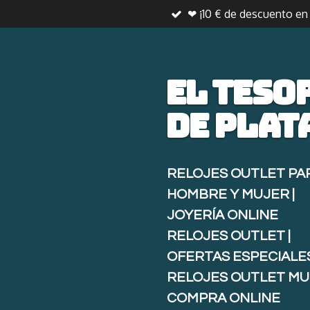
❤ ¡10 € de descuento e
Ir
al
contenido
principal
El teso
de
plat
RELOJES OUTLET PA
HOMBRE Y MUJER |
JOYERÍA ONLINE
RELOJES OUTLET |
OFERTAS ESPECIALE
RELOJES OUTLET MU
COMPRA ONLINE