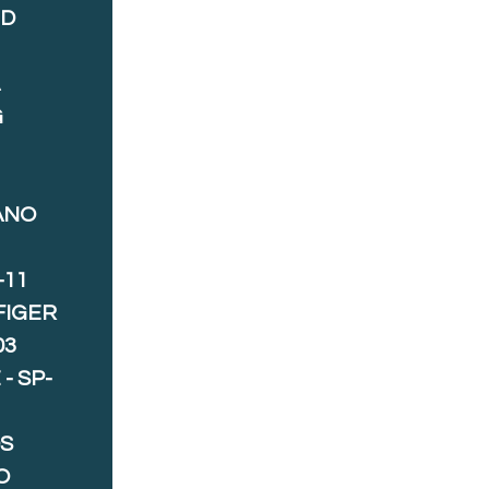
ND
A
G
ANO
-11
FIGER
03
- SP-
S
O