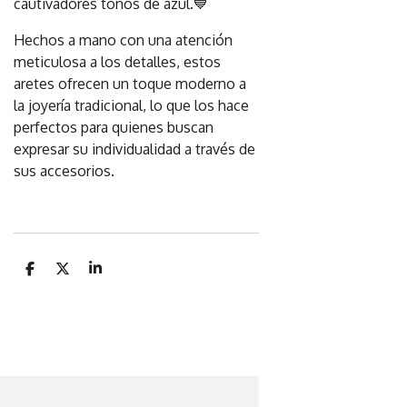
cautivadores tonos de azul.💙
Hechos a mano con una atención
meticulosa a los detalles, estos
aretes ofrecen un toque moderno a
la joyería tradicional, lo que los hace
perfectos para quienes buscan
expresar su individualidad a través de
sus accesorios.
C
C
C
o
o
o
m
m
m
p
p
p
a
a
a
r
r
r
t
t
t
i
i
i
r
r
r