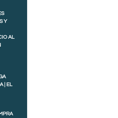
ES
S Y
IO AL
N
GA
 | EL
OMPRA