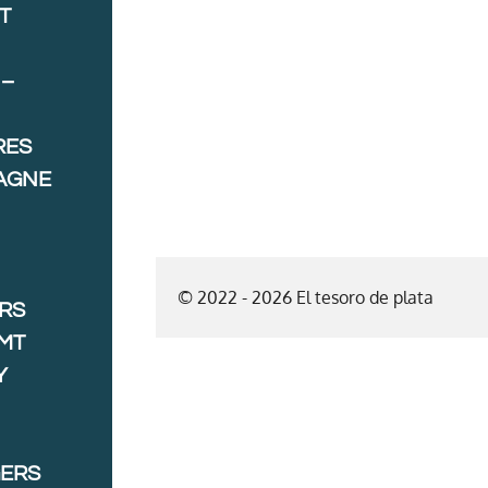
T
 –
RES
AGNE
© 2022 - 2026 El tesoro de plata
ORS
MT
Y
GERS