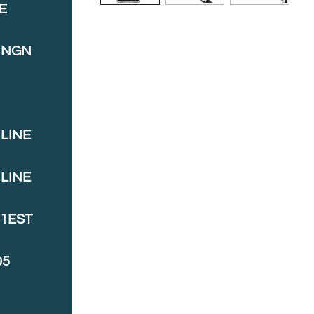
E
INGN
LINE
LINE
J1EST
05