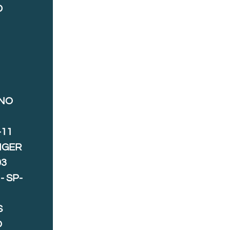
D
ANO
-11
IGER
03
- SP-
S
O