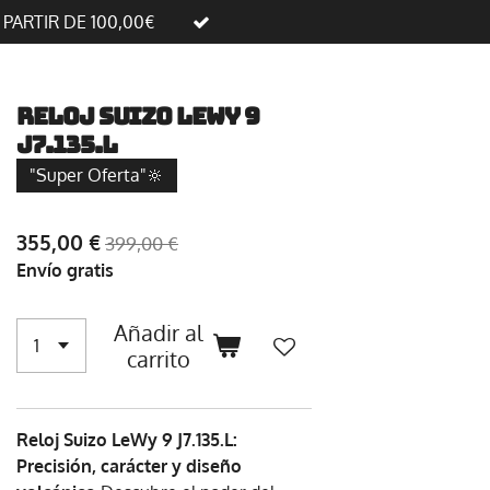
A PARTIR DE 100,00€
Reloj suizo LeWy 9
J7.135.L
"Super Oferta"🔆
355,00 €
399,00 €
Envío gratis
Añadir al
carrito
Reloj Suizo LeWy 9 J7.135.L:
Precisión, carácter y diseño