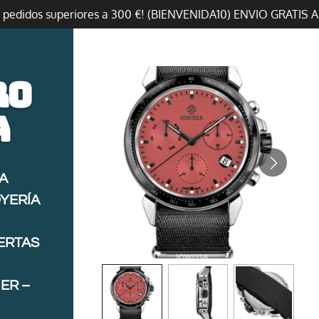
n pedidos superiores a 300 €! (BIENVENIDA10) ENVIO GRATIS 
ro
a
A
OYERÍA
FERTAS
ER –