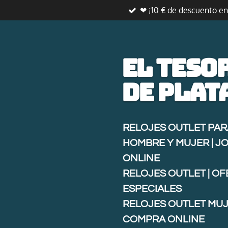
❤ ¡10 € de descuento e
Ir
al
contenido
principal
El teso
de
plat
RELOJES OUTLET PAR
HOMBRE Y MUJER | J
ONLINE
RELOJES OUTLET | O
ESPECIALES
RELOJES OUTLET MUJ
COMPRA ONLINE