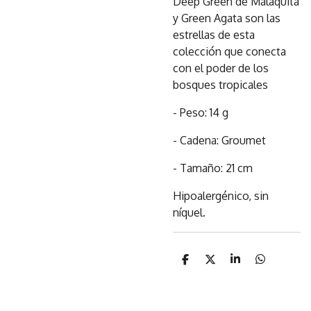
Deep Green de Malaquita
y Green Agata son las
estrellas de esta
colección que conecta
con el poder de los
bosques tropicales
- Peso: 14 g
- Cadena: Groumet
- Tamaño: 21 cm
Hipoalergénico, sin
níquel.
C
C
C
C
o
o
o
o
m
m
m
m
p
p
p
p
a
a
a
a