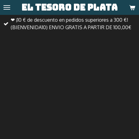
El tesoro de
plata
Ir
al
❤ ¡10 € de descuento en pedidos superiores a 300 €!
contenido
(BIENVENIDA10) ENVIO GRATIS A PARTIR DE 100,00€
principal