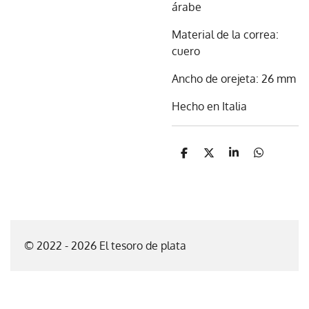
árabe
Material de la correa:
cuero
Ancho de orejeta: 26 mm
Hecho en Italia
C
C
C
C
o
o
o
o
m
m
m
m
p
p
p
p
a
a
a
a
r
r
r
r
t
t
t
t
i
i
i
i
© 2022 - 2026 El tesoro de plata
r
r
r
r