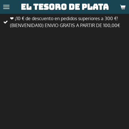
El tesoro de
plata
Ir
al
❤ ¡10 € de descuento en pedidos superiores a 300 €!
contenido
(BIENVENIDA10) ENVIO GRATIS A PARTIR DE 100,00€
principal