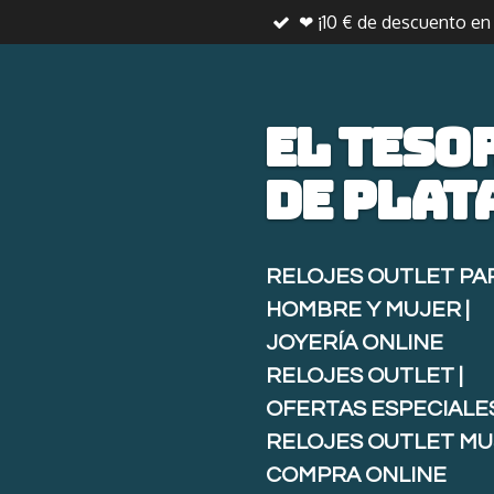
❤ ¡10 € de descuento e
Ir
al
contenido
principal
El teso
de
plat
RELOJES OUTLET PA
HOMBRE Y MUJER |
JOYERÍA ONLINE
RELOJES OUTLET |
OFERTAS ESPECIALE
RELOJES OUTLET MU
COMPRA ONLINE