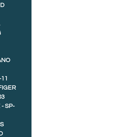
ND
A
G
ANO
-11
FIGER
03
- SP-
S
O