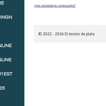
RE
¿Has olvidado tu contraseña?
SINGN
E
© 2022 - 2026 El tesoro de plata
NLINE
NLINE
J1EST
05