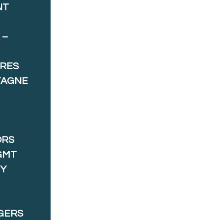
NT
 –
ORES
TAGNE
ORS
GMT
 Y
GERS