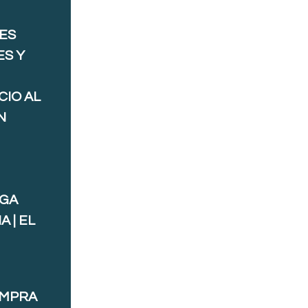
ES
ES Y
CIO AL
N
AGA
 | EL
OMPRA