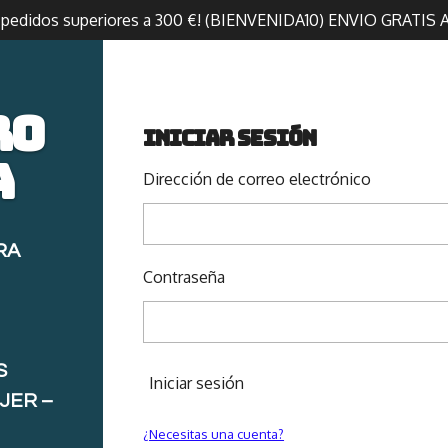
n pedidos superiores a 300 €! (BIENVENIDA10) ENVIO GRATIS 
ro
Iniciar sesión
a
Dirección de correo electrónico
RA
Contraseña
S
Iniciar sesión
JER –
¿Necesitas una cuenta?