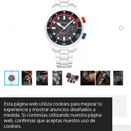
Esta página web utiliza cookies para mejorar tu
© 2022 - 2026 El tesoro de plata
experiencia y mostrar anuncios diseñados a
medida. Si continúas utilizando nuestra página
web, confirmas que aceptas nuestro uso de
cookies.