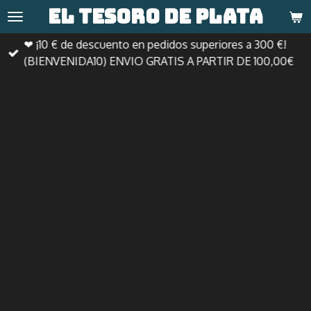
El tesoro de
plata
Ir
al
❤ ¡10 € de descuento en pedidos superiores a 300 €!
contenido
(BIENVENIDA10) ENVIO GRATIS A PARTIR DE 100,00€
principal