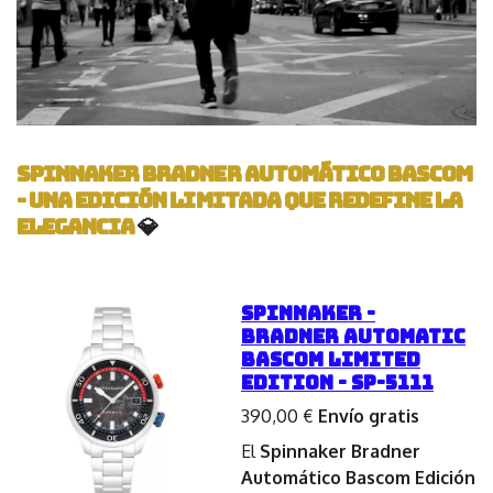
Spinnaker Bradner Automático Bascom
- Una Edición Limitada que Redefine la
Elegancia
💎
SPINNAKER -
BRADNER AUTOMATIC
BASCOM LIMITED
EDITION - SP-5111
390,00 €
Envío gratis
El
Spinnaker Bradner
Automático Bascom Edición