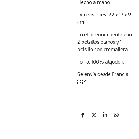
Hecho a mano
Dimensiones: 22 x 17 x 9
cm.
En el interior cuenta con
2 bolsillos planos y 1
bolsillo con cremallera
Forro: 100% algodón.
Se envía desde Francia.
🇨🇵
C
C
C
C
o
o
o
o
m
m
m
m
p
p
p
p
a
a
a
a