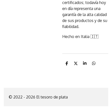
certificados; todavía hoy
en día representa una
garantía de la alta calidad
de sus productos y de su
fiabilidad.
Hecho en Italia 🇮🇹
C
C
C
C
o
o
o
o
m
m
m
m
p
p
p
p
a
a
a
a
r
r
r
r
t
t
t
t
i
i
i
i
© 2022 - 2026 El tesoro de plata
r
r
r
r