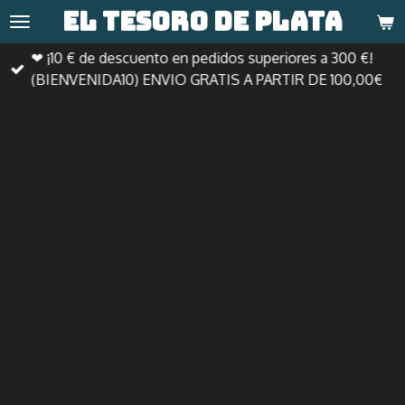
El tesoro de
plata
Ir
al
❤ ¡10 € de descuento en pedidos superiores a 300 €!
contenido
(BIENVENIDA10) ENVIO GRATIS A PARTIR DE 100,00€
principal