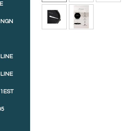
E
INGN
LINE
LINE
J1EST
05