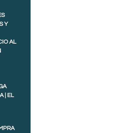
ES
S Y
IO AL
N
GA
 | EL
OMPRA