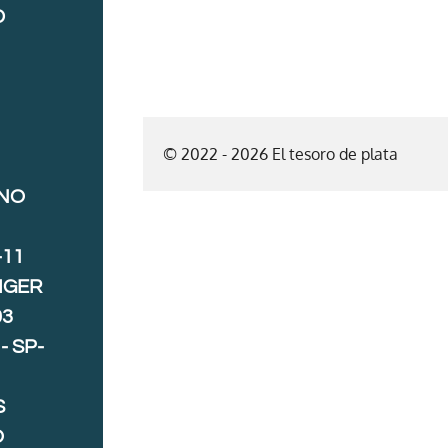
D
© 2022 - 2026 El tesoro de plata
ANO
-11
IGER
03
- SP-
S
O