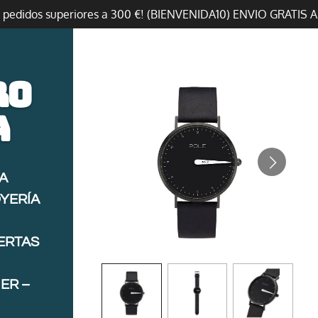
n pedidos superiores a 300 €! (BIENVENIDA10) ENVIO GRATIS 
ro
a
A
OYERÍA
FERTAS
ER –