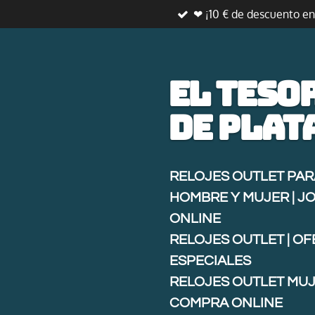
❤ ¡10 € de descuento e
Ir
al
contenido
principal
El teso
de
plat
RELOJES OUTLET PAR
HOMBRE Y MUJER | J
ONLINE
RELOJES OUTLET | O
ESPECIALES
RELOJES OUTLET MUJ
COMPRA ONLINE