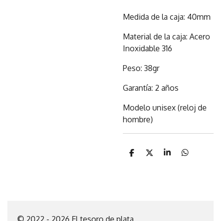
Medida de la caja: 40mm
Material de la caja: Acero
Inoxidable 316
Peso: 38gr
Garantía: 2 años
Modelo unisex (reloj de
hombre)
C
C
C
C
o
o
o
o
m
m
m
m
p
p
p
p
a
a
a
a
r
r
r
r
t
t
t
t
i
i
i
i
© 2022 - 2026 El tesoro de plata
r
r
r
r