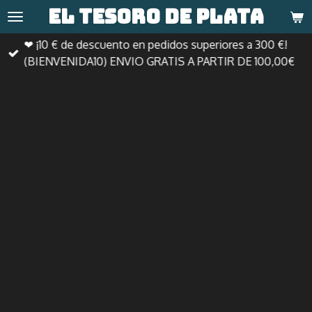
El tesoro de
plata
Ir
al
❤ ¡10 € de descuento en pedidos superiores a 300 €!
contenido
(BIENVENIDA10) ENVIO GRATIS A PARTIR DE 100,00€
principal