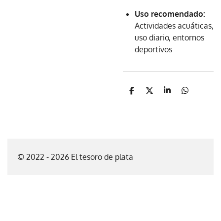
Uso recomendado:
Actividades acuáticas,
uso diario, entornos
deportivos
C
C
C
C
o
o
o
o
m
m
m
m
p
p
p
p
a
a
a
a
r
r
r
r
t
t
t
t
i
i
i
i
© 2022 - 2026 El tesoro de plata
r
r
r
r