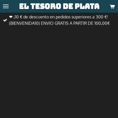
El tesoro de
plata
Ir
al
❤ ¡10 € de descuento en pedidos superiores a 300 €!
contenido
(BIENVENIDA10) ENVIO GRATIS A PARTIR DE 100,00€
principal