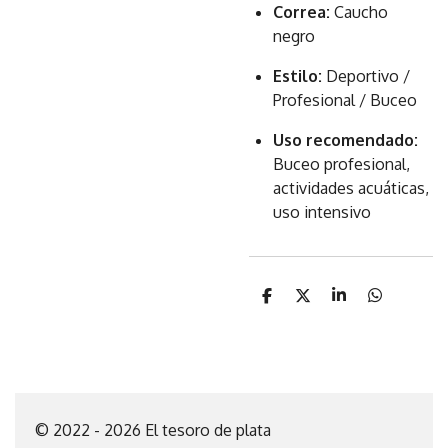
Correa:
Caucho
negro
Estilo:
Deportivo /
Profesional / Buceo
Uso recomendado:
Buceo profesional,
actividades acuáticas,
uso intensivo
C
C
C
C
o
o
o
o
m
m
m
m
p
p
p
p
a
a
a
a
r
r
r
r
t
t
t
t
i
i
i
i
© 2022 - 2026 El tesoro de plata
r
r
r
r