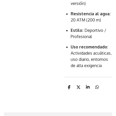
versión)
Resistencia al agua:
20 ATM (200 m)
Estilo:
Deportivo /
Profesional
Uso recomendado:
Actividades acuáticas,
uso diario, entornos
de alta exigencia
C
C
C
C
o
o
o
o
m
m
m
m
p
p
p
p
a
a
a
a
r
r
r
r
t
t
t
t