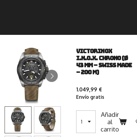
Victorinox
I.N.O.X. Chrono (Ø
43 mm – Swiss Made
– 200 m)
1.049,99 €
Envío gratis
Añadir
al
carrito