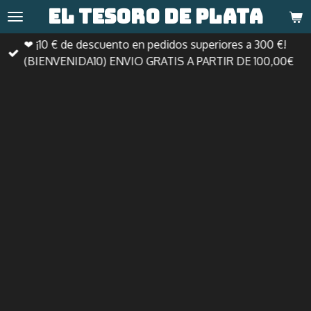
El tesoro de
plata
Ir
al
❤ ¡10 € de descuento en pedidos superiores a 300 €!
contenido
(BIENVENIDA10) ENVIO GRATIS A PARTIR DE 100,00€
principal