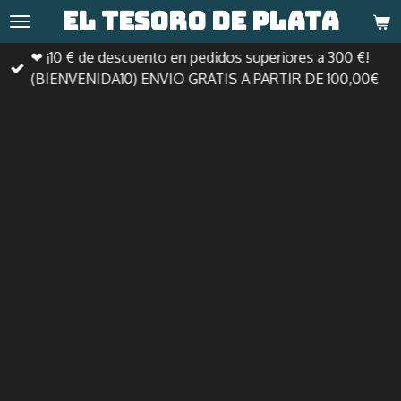
El tesoro de
plata
Ir
al
❤ ¡10 € de descuento en pedidos superiores a 300 €!
contenido
(BIENVENIDA10) ENVIO GRATIS A PARTIR DE 100,00€
principal