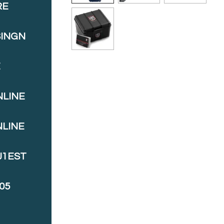
RE
SINGN
E
NLINE
NLINE
J1EST
05