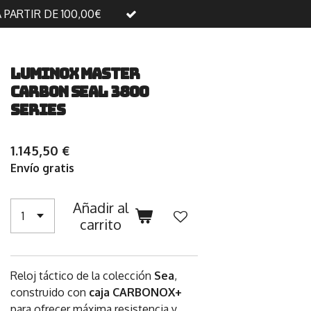
A PARTIR DE 100,00€
Luminox Master
Carbon Seal 3800
Series
1.145,50 €
Envío gratis
Añadir al
carrito
Reloj táctico de la colección
Sea
,
construido con
caja CARBONOX+
para ofrecer máxima resistencia y