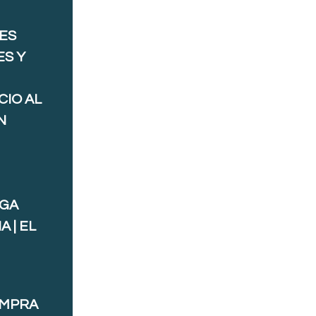
ES
ES Y
CIO AL
N
AGA
 | EL
OMPRA