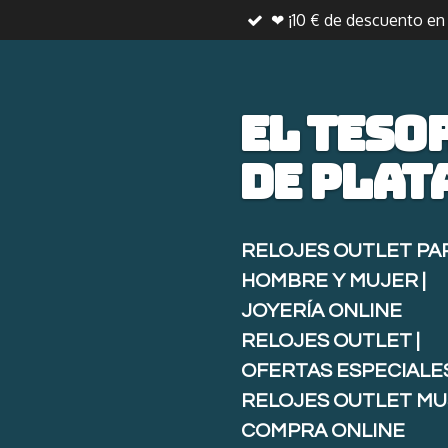
❤ ¡10 € de descuento e
Ir
al
contenido
principal
El teso
de
plat
RELOJES OUTLET PA
HOMBRE Y MUJER |
JOYERÍA ONLINE
RELOJES OUTLET |
OFERTAS ESPECIALE
RELOJES OUTLET MU
COMPRA ONLINE