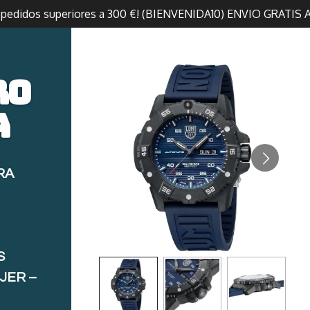
n pedidos superiores a 300 €! (BIENVENIDA10) ENVIO GRATIS 
ro
a
RA
S
JER –