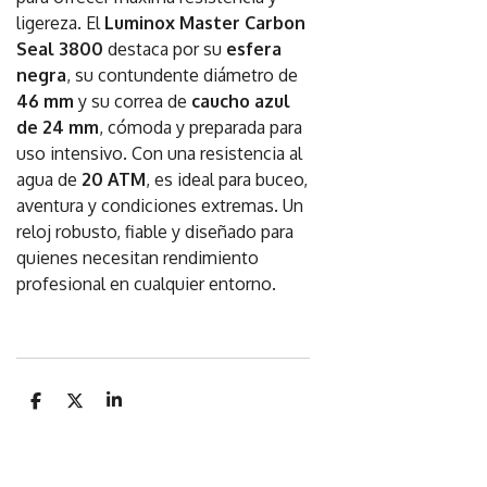
ligereza. El
Luminox Master Carbon
Seal 3800
destaca por su
esfera
negra
, su contundente diámetro de
46 mm
y su correa de
caucho azul
de 24 mm
, cómoda y preparada para
uso intensivo. Con una resistencia al
agua de
20 ATM
, es ideal para buceo,
aventura y condiciones extremas. Un
reloj robusto, fiable y diseñado para
quienes necesitan rendimiento
profesional en cualquier entorno.
C
C
C
o
o
o
m
m
m
p
p
p
a
a
a