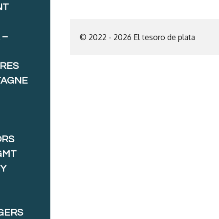
NT
 –
© 2022 - 2026 El tesoro de plata
ORES
TAGNE
ORS
GMT
 Y
GERS