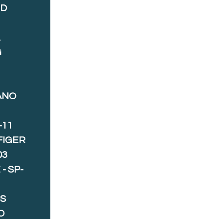
ND
A
G
ANO
-11
FIGER
03
- SP-
S
O