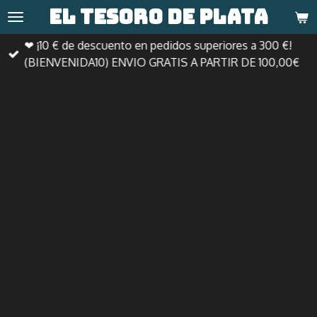
El tesoro de
plata
Ir
al
❤ ¡10 € de descuento en pedidos superiores a 300 €!
contenido
(BIENVENIDA10) ENVIO GRATIS A PARTIR DE 100,00€
principal