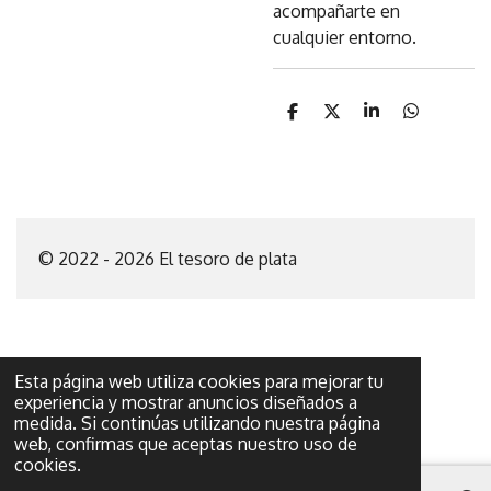
acompañarte en
cualquier entorno.
C
C
C
C
o
o
o
o
m
m
m
m
p
p
p
p
a
a
a
a
r
r
r
r
t
t
t
t
i
i
i
i
© 2022 - 2026 El tesoro de plata
r
r
r
r
Esta página web utiliza cookies para mejorar tu
experiencia y mostrar anuncios diseñados a
medida. Si continúas utilizando nuestra página
web, confirmas que aceptas nuestro uso de
cookies.