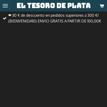
El tesoro de
plata
Ir
al
❤ ¡10 € de descuento en pedidos superiores a 300 €!
contenido
(BIENVENIDA10) ENVIO GRATIS A PARTIR DE 100,00€
principal