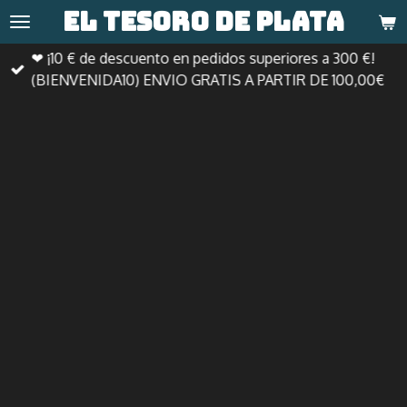
El tesoro de
plata
Ir
al
❤ ¡10 € de descuento en pedidos superiores a 300 €!
contenido
(BIENVENIDA10) ENVIO GRATIS A PARTIR DE 100,00€
principal