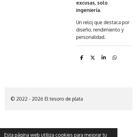
excusas, solo
ingeniería
.
Un reloj que destaca por
diseño, rendimiento y
personalidad.
C
C
C
C
o
o
o
o
m
m
m
m
p
p
p
p
a
a
a
a
r
r
r
r
t
t
t
t
i
i
i
i
© 2022 - 2026 El tesoro de plata
r
r
r
r
Esta página web utiliza cookies para mejorar tu