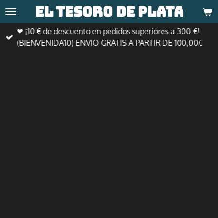
El tesoro de
plata
Ir
al
❤ ¡10 € de descuento en pedidos superiores a 300 €!
contenido
(BIENVENIDA10) ENVIO GRATIS A PARTIR DE 100,00€
principal