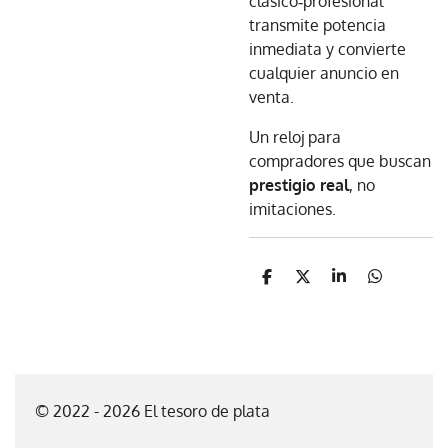
clásico‑profesional
transmite potencia
inmediata y convierte
cualquier anuncio en
venta.
Un reloj para
compradores que buscan
prestigio real
, no
imitaciones.
C
C
C
C
o
o
o
o
m
m
m
m
p
p
p
p
a
a
a
a
r
r
r
r
t
t
t
t
i
i
i
i
© 2022 - 2026 El tesoro de plata
r
r
r
r