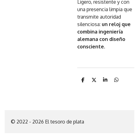
Ligero, resistente y con
una presencia limpia que
transmite autoridad
silenciosa:
un reloj que
combina ingeniería
alemana con diseño
consciente
.
C
C
C
C
o
o
o
o
m
m
m
m
p
p
p
p
a
a
a
a
r
r
r
r
t
t
t
t
i
i
i
i
© 2022 - 2026 El tesoro de plata
r
r
r
r