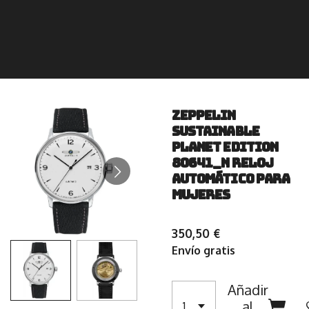
Zeppelin
Sustainable
Planet Edition
80641_n Reloj
Automático para
mujeres
350,50 €
Envío gratis
Añadir
al