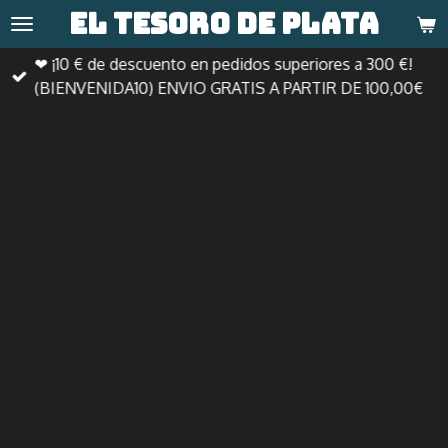
El tesoro de
plata
Ir
al
❤ ¡10 € de descuento en pedidos superiores a 300 €!
contenido
(BIENVENIDA10) ENVIO GRATIS A PARTIR DE 100,00€
principal