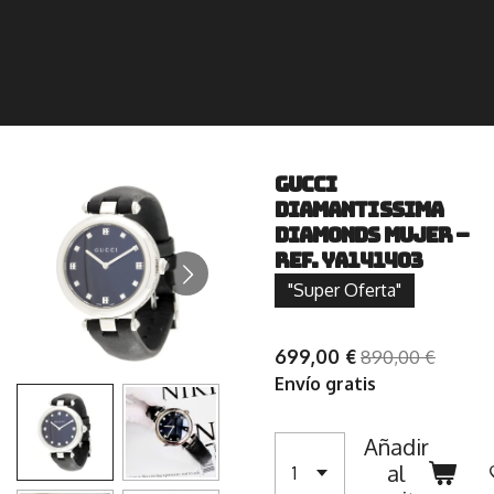
Gucci
Diamantissima
Diamonds Mujer –
Ref. YA141403
"Super Oferta"
699,00 €
890,00 €
Envío gratis
Añadir
al