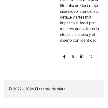
filosofía de Gucci: lujo
silencioso, atención al
detalle y artesanía
impecable. Ideal para
mujeres que valoran la
elegancia sobria y el
diseño con identidad.
C
C
C
C
o
o
o
o
m
m
m
m
p
p
p
p
a
a
a
a
r
r
r
r
t
t
t
t
i
i
i
i
© 2022 - 2026 El tesoro de plata
r
r
r
r