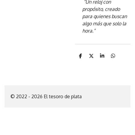
“Un reloj con
propósito, creado
para quienes buscan
algo más que solo la
hora.”
C
C
C
C
o
o
o
o
m
m
m
m
p
p
p
p
a
a
a
a
r
r
r
r
t
t
t
t
i
i
i
i
© 2022 - 2026 El tesoro de plata
r
r
r
r