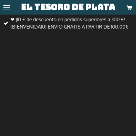
El tesoro de
plata
Ir
al
❤ ¡10 € de descuento en pedidos superiores a 300 €!
contenido
(BIENVENIDA10) ENVIO GRATIS A PARTIR DE 100,00€
principal