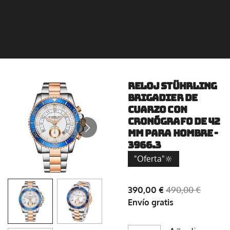
Reloj Stührling
Brigadier de
cuarzo con
cronógrafo de 42
mm para hombre -
3966.3
"Oferta"🔆
390,00 €
490,00 €
Envío gratis