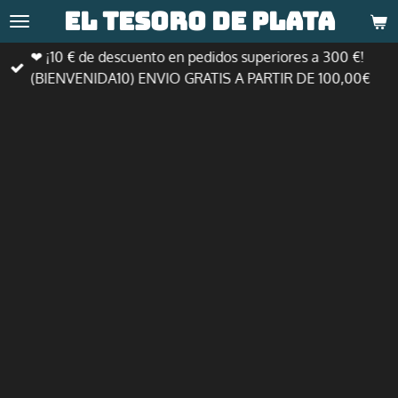
El tesoro de
plata
Ir
al
❤ ¡10 € de descuento en pedidos superiores a 300 €!
contenido
(BIENVENIDA10) ENVIO GRATIS A PARTIR DE 100,00€
principal