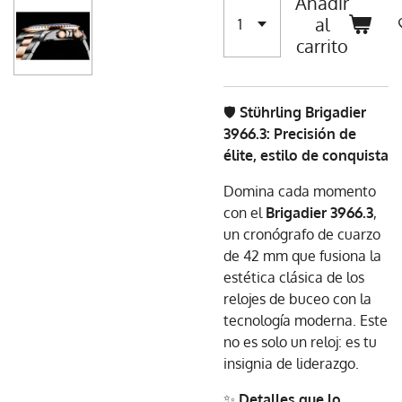
Añadir
al
carrito
🛡️
Stührling Brigadier
3966.3: Precisión de
élite, estilo de conquista
Domina cada momento
con el
Brigadier 3966.3
,
un cronógrafo de cuarzo
de 42 mm que fusiona la
estética clásica de los
relojes de buceo con la
tecnología moderna. Este
no es solo un reloj: es tu
insignia de liderazgo.
✨
Detalles que lo