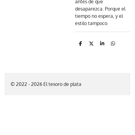
antes de que
desaparezca. Porque el
tiempo no espera, y el
estilo tampoco.
C
C
C
C
o
o
o
o
m
m
m
m
p
p
p
p
a
a
a
a
r
r
r
r
t
t
t
t
i
i
i
i
© 2022 - 2026 El tesoro de plata
r
r
r
r