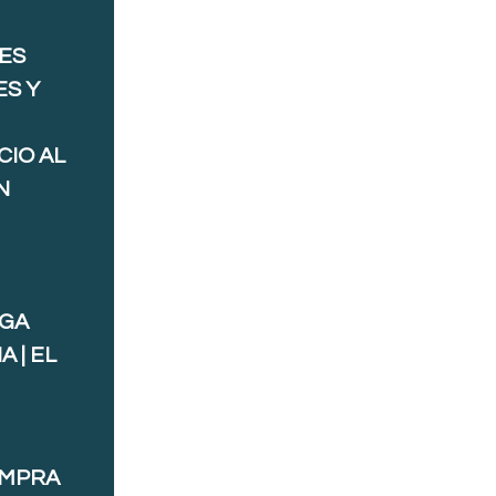
ES
ES Y
CIO AL
N
AGA
 | EL
OMPRA