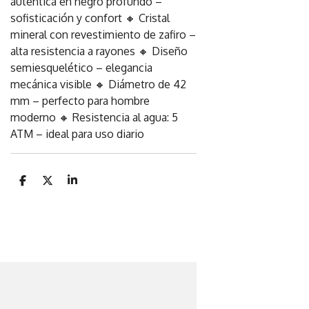
auténtica en negro profundo –
sofisticación y confort 🔸 Cristal
mineral con revestimiento de zafiro –
alta resistencia a rayones 🔸 Diseño
semiesquelético – elegancia
mecánica visible 🔸 Diámetro de 42
mm – perfecto para hombre
moderno 🔸 Resistencia al agua: 5
ATM – ideal para uso diario
C
C
C
o
o
o
m
m
m
p
p
p
a
a
a
r
r
r
t
t
t
i
i
i
r
r
r