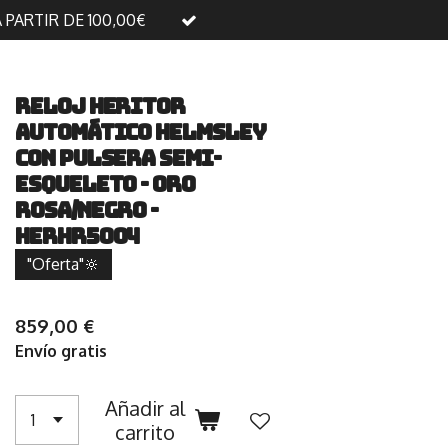
A PARTIR DE 100,00€
Reloj Heritor
Automático Helmsley
con Pulsera Semi-
Esqueleto - Oro
Rosa/Negro -
HERHR5004
"Oferta"🔆
859,00 €
Envío gratis
Añadir al
carrito