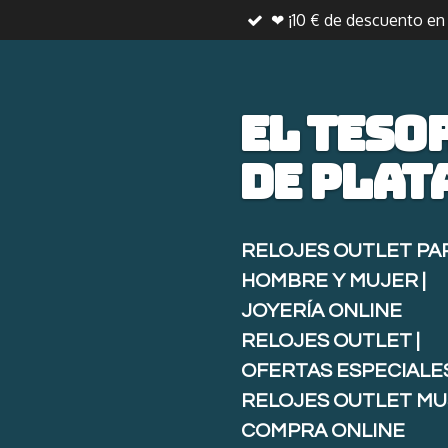
❤ ¡10 € de descuento e
Ir
al
contenido
principal
El teso
de
plat
RELOJES OUTLET PA
HOMBRE Y MUJER |
JOYERÍA ONLINE
RELOJES OUTLET |
OFERTAS ESPECIALE
RELOJES OUTLET MU
COMPRA ONLINE