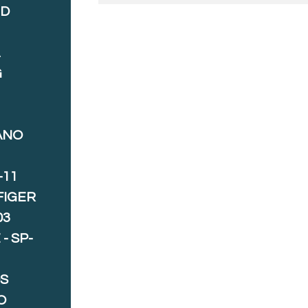
ND
A
G
ANO
-11
FIGER
03
- SP-
S
O