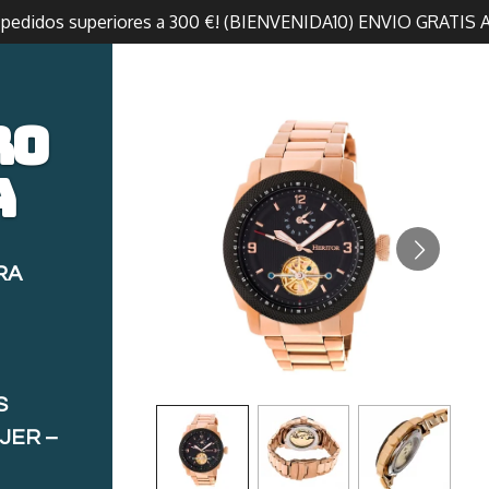
n pedidos superiores a 300 €! (BIENVENIDA10) ENVIO GRATIS 
ro
a
RA
S
JER –