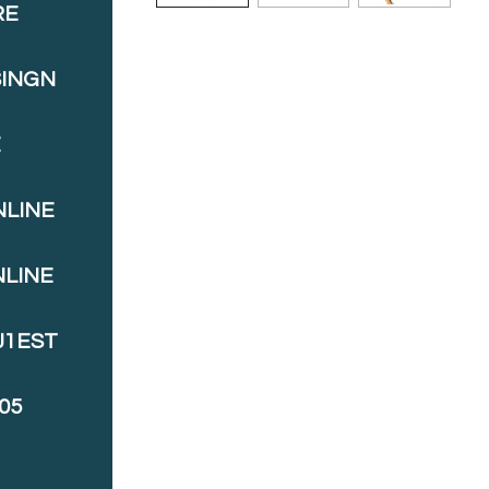
RE
SINGN
E
NLINE
NLINE
J1EST
05