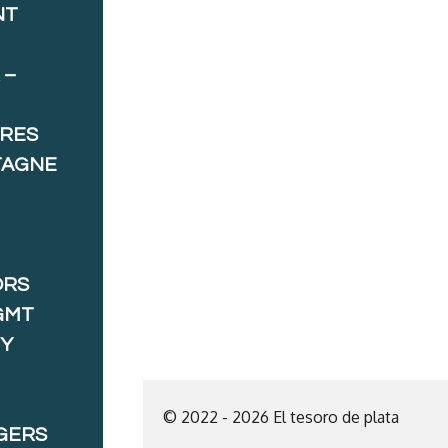
NT
 –
ORES
TAGNE
ORS
GMT
 Y
© 2022 - 2026 El tesoro de plata
GERS