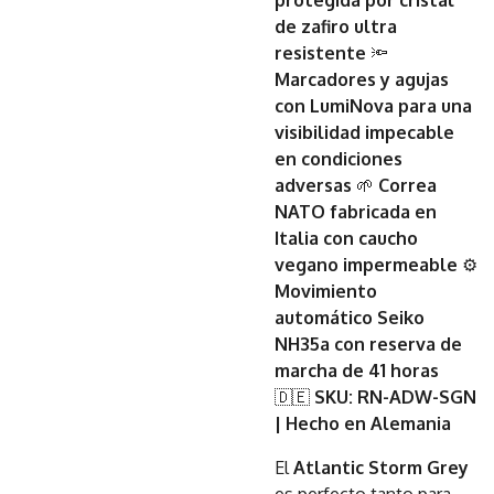
protegida por cristal
de zafiro ultra
resistente
🔦
Marcadores y agujas
con LumiNova para una
visibilidad impecable
en condiciones
adversas
🌱
Correa
NATO fabricada en
Italia con caucho
vegano impermeable
⚙️
Movimiento
automático Seiko
NH35a con reserva de
marcha de 41 horas
🇩🇪
SKU: RN-ADW-SGN
| Hecho en Alemania
El
Atlantic Storm Grey