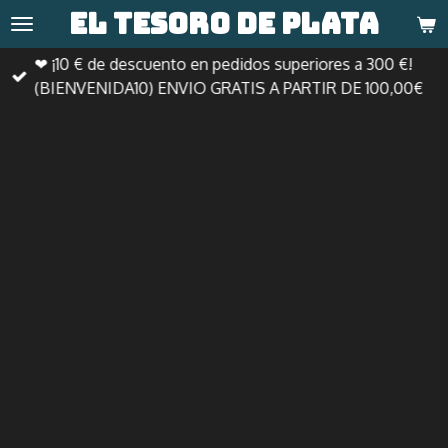
El tesoro de
plata
Ir
al
❤ ¡10 € de descuento en pedidos superiores a 300 €!
contenido
(BIENVENIDA10) ENVIO GRATIS A PARTIR DE 100,00€
principal