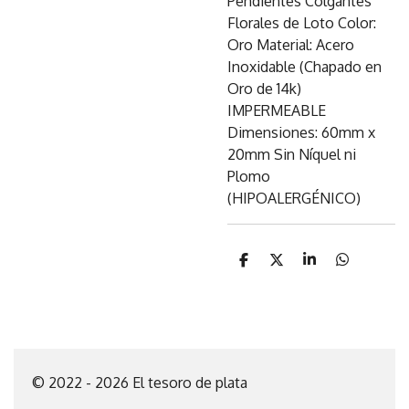
Pendientes Colgantes
Florales de Loto Color:
Oro Material: Acero
Inoxidable (Chapado en
Oro de 14k)
IMPERMEABLE
Dimensiones: 60mm x
20mm Sin Níquel ni
Plomo
(HIPOALERGÉNICO)
C
C
C
C
o
o
o
o
m
m
m
m
p
p
p
p
a
a
a
a
r
r
r
r
t
t
t
t
i
i
i
i
© 2022 - 2026 El tesoro de plata
r
r
r
r