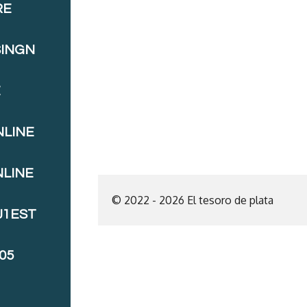
RE
SINGN
E
NLINE
NLINE
© 2022 - 2026 El tesoro de plata
J1EST
05