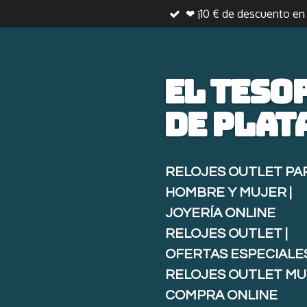
❤ ¡10 € de descuento e
Ir
al
contenido
principal
El teso
de
plat
RELOJES OUTLET PA
HOMBRE Y MUJER |
JOYERÍA ONLINE
RELOJES OUTLET |
OFERTAS ESPECIALE
RELOJES OUTLET MU
COMPRA ONLINE