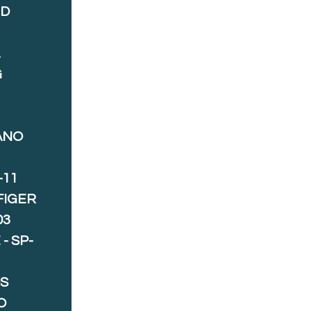
ND
A
G
ANO
-11
FIGER
03
- SP-
S
O