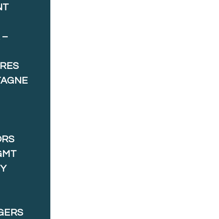
NT
 –
ORES
TAGNE
ORS
GMT
 Y
GERS