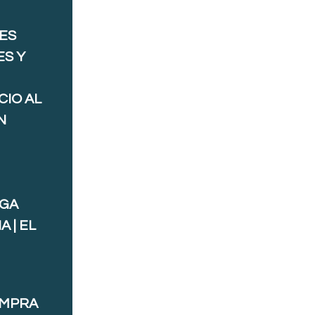
ES
ES Y
CIO AL
N
AGA
 | EL
OMPRA