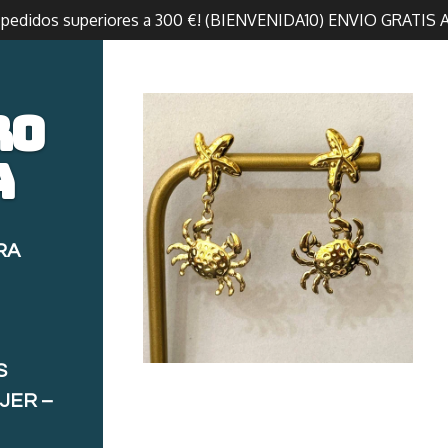
n pedidos superiores a 300 €! (BIENVENIDA10) ENVIO GRATIS 
ro
a
RA
S
JER –