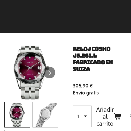
Reloj Cosmo
J6.261.L
fabricado en
Suiza
305,90 €
Envío gratis
Añadir
al
carrito