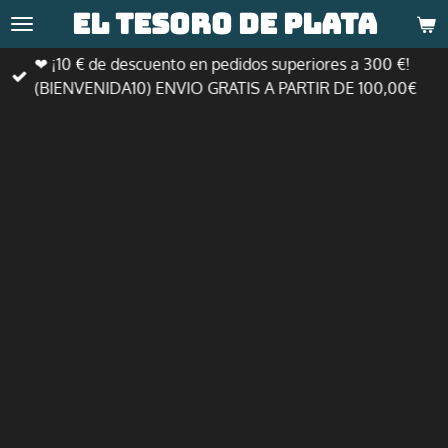
El tesoro de
plata
Ir
al
❤ ¡10 € de descuento en pedidos superiores a 300 €!
contenido
(BIENVENIDA10) ENVIO GRATIS A PARTIR DE 100,00€
principal