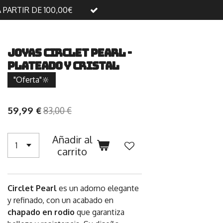
A PARTIR DE 100,00€
Joyas Circlet Pearl -
Plateado y Cristal
"Oferta"🔆
59,99 €
83,00 €
Añadir al
carrito
Circlet Pearl
es un adorno elegante
y refinado, con un acabado en
chapado en rodio
que garantiza