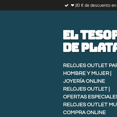
❤ ¡10 € de descuento e
Ir
al
contenido
principal
El teso
de
plat
RELOJES OUTLET PA
HOMBRE Y MUJER |
JOYERÍA ONLINE
RELOJES OUTLET |
OFERTAS ESPECIALE
RELOJES OUTLET MU
COMPRA ONLINE