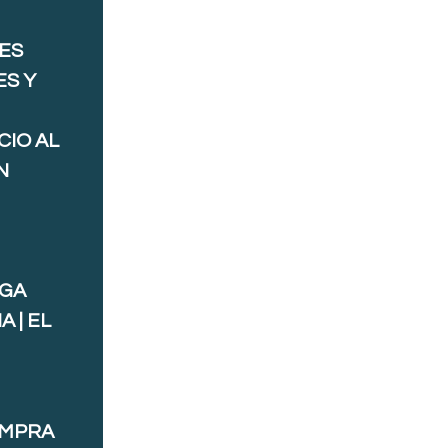
ES
ES Y
CIO AL
N
AGA
 | EL
OMPRA