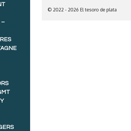
NT
© 2022 - 2026 El tesoro de plata
 –
ORES
TAGNE
ORS
GMT
 Y
GERS