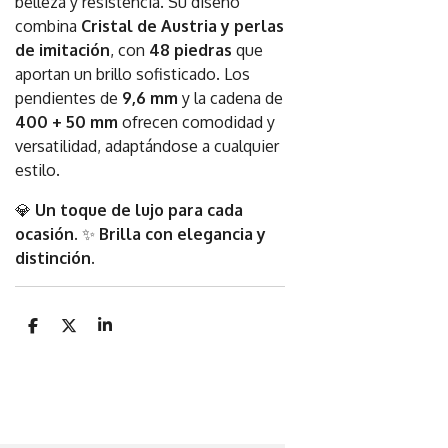
belleza y resistencia. Su diseño
combina
Cristal de Austria y perlas
de imitación
, con
48 piedras
que
aportan un brillo sofisticado. Los
pendientes de
9,6 mm
y la cadena de
400 + 50 mm
ofrecen comodidad y
versatilidad, adaptándose a cualquier
estilo.
💎
Un toque de lujo para cada
ocasión.
✨
Brilla con elegancia y
distinción.
C
C
C
o
o
o
m
m
m
p
p
p
a
a
a
r
r
r
t
t
t
i
i
i