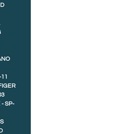
ND
A
G
ANO
-11
FIGER
03
- SP-
S
O