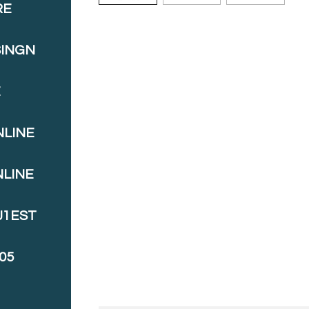
RE
SINGN
E
NLINE
NLINE
J1EST
05