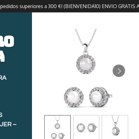
n pedidos superiores a 300 €! (BIENVENIDA10) ENVIO GRATIS 
ro
a
RA
S
JER –