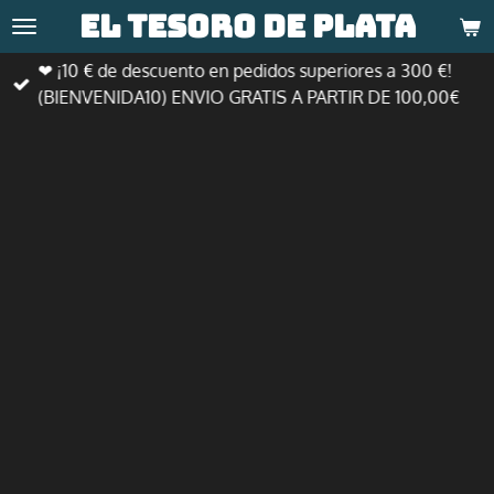
El tesoro de
plata
Ir
al
❤ ¡10 € de descuento en pedidos superiores a 300 €!
contenido
(BIENVENIDA10) ENVIO GRATIS A PARTIR DE 100,00€
principal