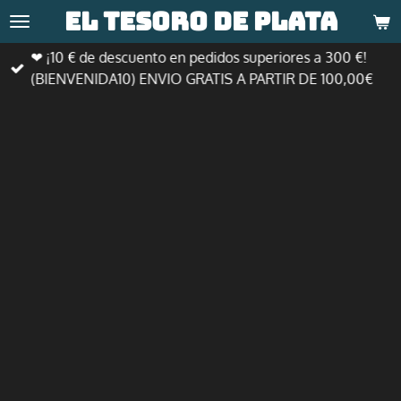
El tesoro de
plata
Ir
al
❤ ¡10 € de descuento en pedidos superiores a 300 €!
contenido
(BIENVENIDA10) ENVIO GRATIS A PARTIR DE 100,00€
principal