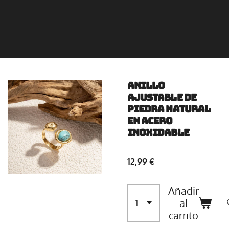
Anillo
ajustable de
piedra natural
en acero
inoxidable
12,99 €
Añadir
al
carrito