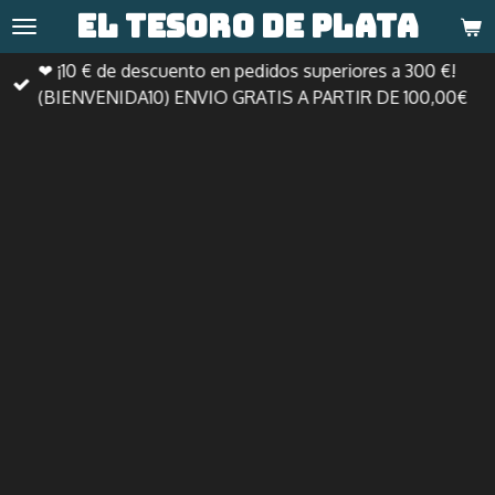
El tesoro de
plata
Ir
al
❤ ¡10 € de descuento en pedidos superiores a 300 €!
contenido
(BIENVENIDA10) ENVIO GRATIS A PARTIR DE 100,00€
principal