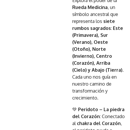
Explora el poder de la
Rueda Medicina
, un
símbolo ancestral que
representa los
siete
rumbos sagrados
:
Este
(Primavera), Sur
(Verano), Oeste
(Otoño), Norte
(Invierno), Centro
(Corazón), Arriba
(Cielo) y Abajo (Tierra)
.
Cada uno nos guía en
nuestro camino de
transformación y
crecimiento.
💚
Peridoto – La piedra
del Corazón
: Conectado
al
chakra del Corazón
,