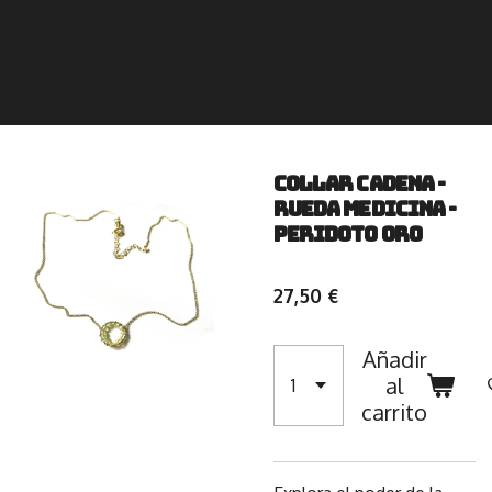
Collar cadena -
Rueda Medicina -
Peridoto Oro
27,50 €
Añadir
al
carrito