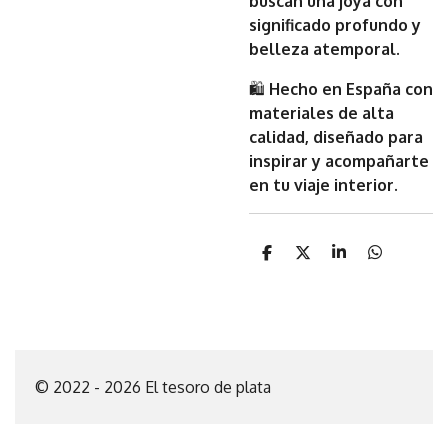
buscan una joya con
significado profundo y
belleza atemporal.
🛍
Hecho en España con
materiales de alta
calidad, diseñado para
inspirar y acompañarte
en tu viaje interior.
C
C
C
C
o
o
o
o
m
m
m
m
p
p
p
p
a
a
a
a
r
r
r
r
t
t
t
t
i
i
i
i
© 2022 - 2026 El tesoro de plata
r
r
r
r