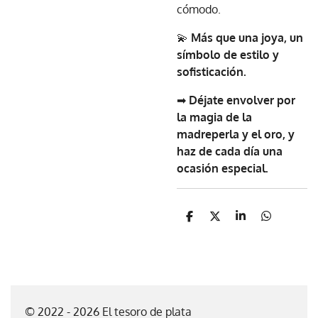
cómodo.
💫
Más que una joya, un
símbolo de estilo y
sofisticación.
➡
Déjate envolver por
la magia de la
madreperla y el oro, y
haz de cada día una
ocasión especial.
C
C
C
C
o
o
o
o
m
m
m
m
p
p
p
p
a
a
a
a
r
r
r
r
t
t
t
t
i
i
i
i
© 2022 - 2026 El tesoro de plata
r
r
r
r