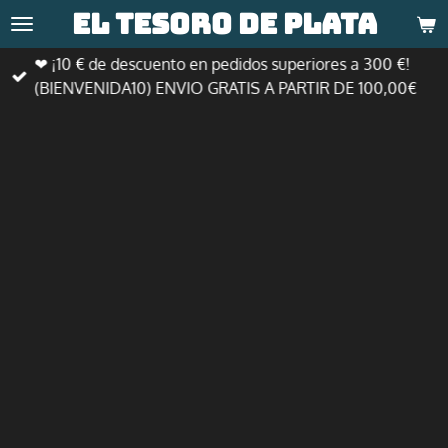
El tesoro de
plata
Ir
al
❤ ¡10 € de descuento en pedidos superiores a 300 €!
contenido
(BIENVENIDA10) ENVIO GRATIS A PARTIR DE 100,00€
principal