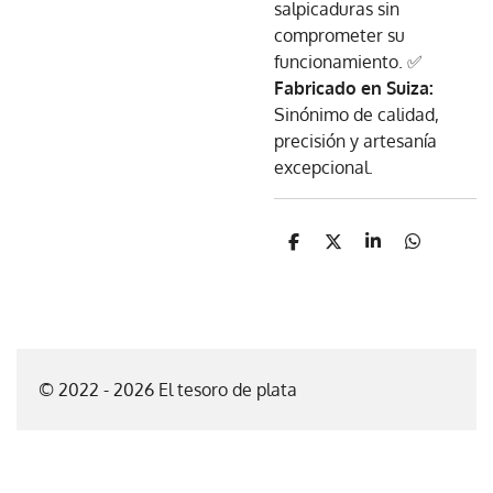
salpicaduras sin
comprometer su
funcionamiento. ✅
Fabricado en Suiza:
Sinónimo de calidad,
precisión y artesanía
excepcional.
C
C
C
C
o
o
o
o
m
m
m
m
p
p
p
p
a
a
a
a
r
r
r
r
t
t
t
t
i
i
i
i
© 2022 - 2026 El tesoro de plata
r
r
r
r