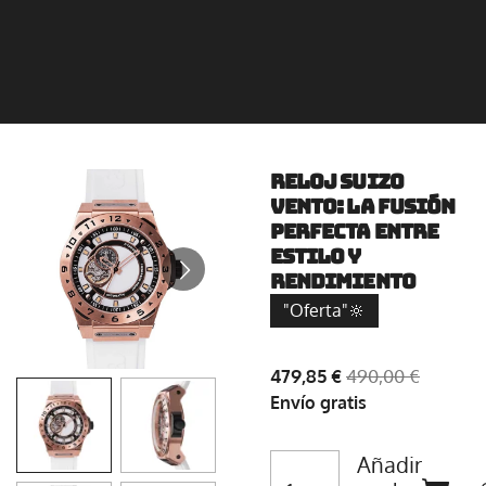
Reloj Suizo
Vento: La fusión
perfecta entre
estilo y
rendimiento
"Oferta"🔆
479,85 €
490,00 €
Envío gratis
Añadir