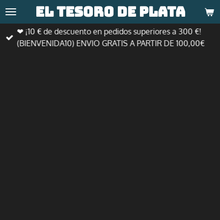
El tesoro de
plata
Ir
al
❤ ¡10 € de descuento en pedidos superiores a 300 €!
contenido
(BIENVENIDA10) ENVIO GRATIS A PARTIR DE 100,00€
principal