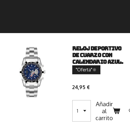
Reloj deportivo
de cuarzo con
calendario Azul.
"Oferta"🔆
24,95 €
Añadir
al
carrito