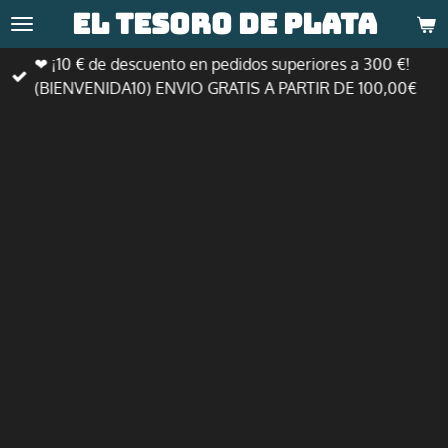
El tesoro de
plata
Ir
al
❤ ¡10 € de descuento en pedidos superiores a 300 €!
contenido
(BIENVENIDA10) ENVIO GRATIS A PARTIR DE 100,00€
principal