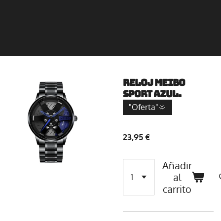
Reloj Meibo
Sport Azul.
"Oferta"🔆
23,95 €
Añadir
al
carrito