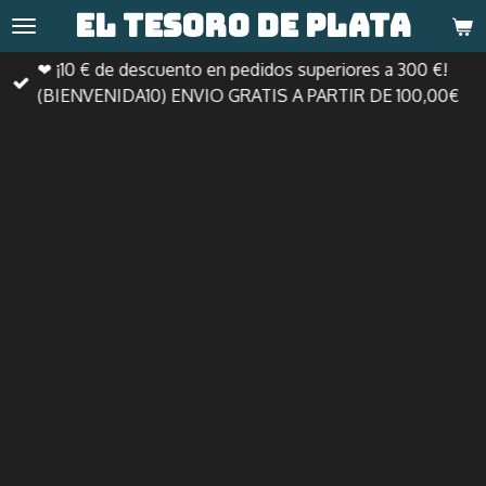
El tesoro de
plata
Ir
al
❤ ¡10 € de descuento en pedidos superiores a 300 €!
contenido
(BIENVENIDA10) ENVIO GRATIS A PARTIR DE 100,00€
principal