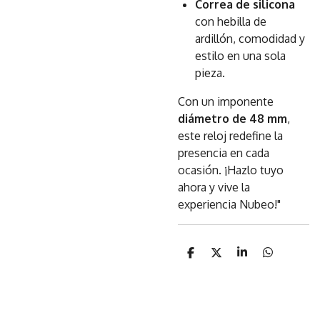
Correa de silicona
con hebilla de
ardillón, comodidad y
estilo en una sola
pieza.
Con un imponente
diámetro de 48 mm
,
este reloj redefine la
presencia en cada
ocasión. ¡Hazlo tuyo
ahora y vive la
experiencia Nubeo!"
C
C
C
C
o
o
o
o
m
m
m
m
p
p
p
p
a
a
a
a
r
r
r
r