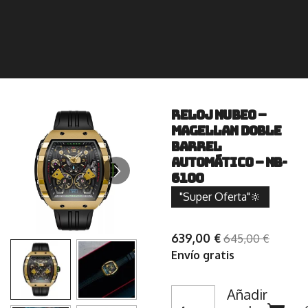
RELOJ NUBEO –
MAGELLAN DOBLE
BARREL
AUTOMÁTICO – NB-
6100
"Super Oferta"🔆
639,00 €
645,00 €
Envío gratis
Añadir