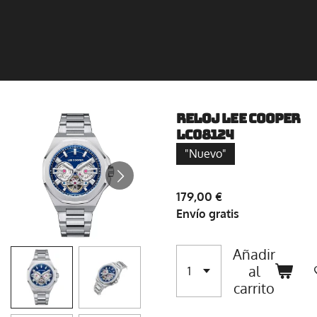
Reloj Lee Cooper
LC08124
"Nuevo"
179,00 €
Envío gratis
Añadir
al
carrito