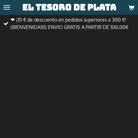
El tesoro de
plata
Ir
al
❤ ¡10 € de descuento en pedidos superiores a 300 €!
contenido
(BIENVENIDA10) ENVIO GRATIS A PARTIR DE 100,00€
principal