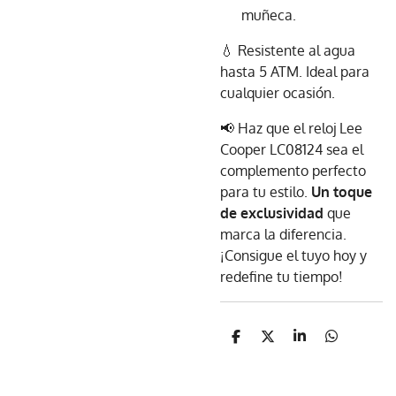
muñeca.
💧 Resistente al agua
hasta 5 ATM. Ideal para
cualquier ocasión.
📢 Haz que el reloj Lee
Cooper LC08124 sea el
complemento perfecto
para tu estilo.
Un toque
de exclusividad
que
marca la diferencia.
¡Consigue el tuyo hoy y
redefine tu tiempo!
C
C
C
C
o
o
o
o
m
m
m
m
p
p
p
p